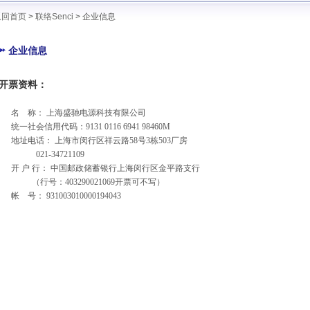
返回首页
>
联络Senci
> 企业信息
企业信息
开票资料：
名 称： 上海盛驰电源科技有限公司
统一社会信用代码：
9131 0116 6941 98460M
地址电话： 上海市闵行区祥云路58号3栋503厂房
021-34721109
开 户 行： 中国邮政储蓄银行上海闵行区金平路支行
（行号：
403290021069
开票可不写）
帐 号：
931003010000194043